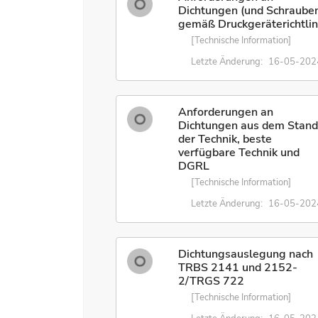
Dichtungen (und Schraube
gemäß Druckgeräterichtlin
[Technische Information]
Letzte Änderung:
16-05-202
Anforderungen an
Dichtungen aus dem Stan
der Technik, beste
verfügbare Technik und
DGRL
[Technische Information]
Letzte Änderung:
16-05-202
Dichtungsauslegung nach
TRBS 2141 und 2152-
2/TRGS 722
[Technische Information]