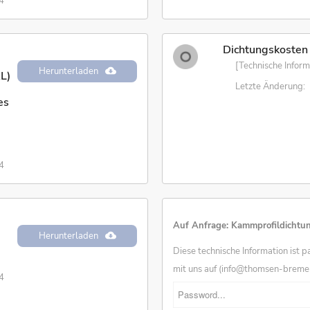
4
Dichtungskosten
[Technische Inform
Herunterladen
L)
Letzte Änderung:
es
4
Auf Anfrage: Kammprofildichtun
Herunterladen
Diese technische Information ist 
mit uns auf (info@thomsen-bremen.
4