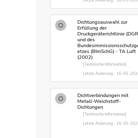
Letzte Änderung:
16-05-202
Dichtungsauswahl zur
Erfüllung der
Druckgeräterichtlinie (DGR
und des
Bundesimmissionsschutzg
etzes (BImSchG) - TA Luft
(2002)
[Technische Information]
Letzte Änderung:
16-05-202
Dichtverbindungen mit
Metall-Weichstoff-
Dichtungen
[Technische Information]
Letzte Änderung:
16-05-202