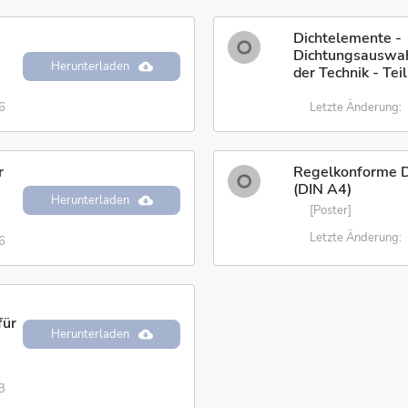
Dichtelemente -
Dichtungsauswah
Herunterladen
der Technik - Tei
6
Letzte Änderung:
r
Regelkonforme 
(DIN A4)
Herunterladen
[Poster]
Letzte Änderung:
6
für
Herunterladen
3