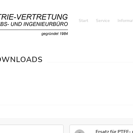
Start
Service
Informa
DOWNLOADS
Ersatz für PTFE-