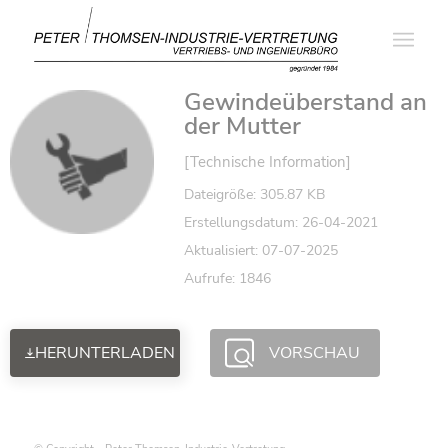
Gewindeüberstand an
der Mutter
[Technische Information]
Dateigröße: 305.87 KB
Erstellungsdatum: 26-04-2021
Aktualisiert: 07-07-2025
Aufrufe: 1846
HERUNTERLADEN
VORSCHAU