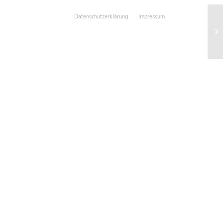
Datenschutzerklärung
Impressum
Ve
Ve
A2