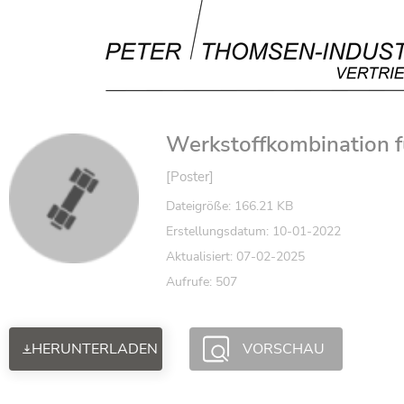
Werkstoffkombination f
[Poster]
Dateigröße: 166.21 KB
Erstellungsdatum: 10-01-2022
Aktualisiert: 07-02-2025
Aufrufe: 507
HERUNTERLADEN
VORSCHAU