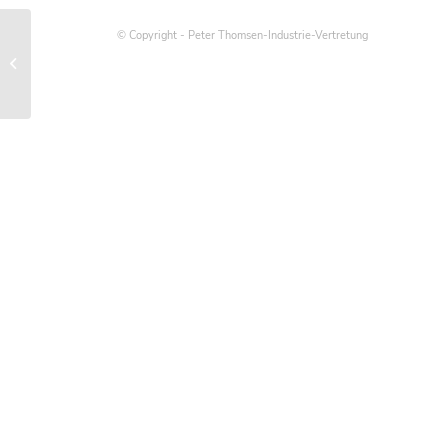
© Copyright - Peter Thomsen-Industrie-Vertretung
Übersicht der Normen und Formen
üblicher Unterlegscheiben für
Druckgeräte...