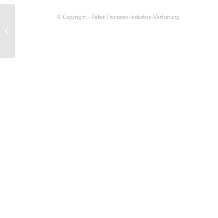
© Copyright - Peter Thomsen-Industrie-Vertretung
Schraubenauswahl konform zu
Druckgeräterichtlinie, Stand der
Technik und Beste...