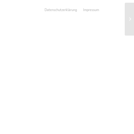
Datenschutzerklärung
Impressum
Ve
Fe
Dr