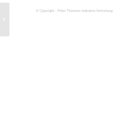
© Copyright - Peter Thomsen-Industrie-Vertretung
Metrische Schrauben in imperialen
(zölligen) Flanschen