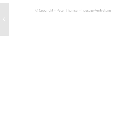
© Copyright - Peter Thomsen-Industrie-Vertretung
Auswahl der Montagewerkzeuge für
Schrauben in Abhängigkeit von
Gewindegröße...