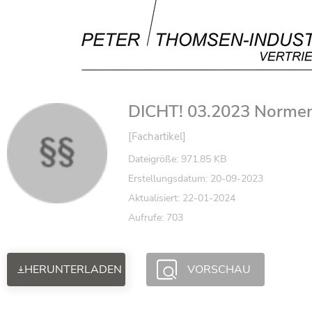
DICHT! 03.2023 Normen
[Fachartikel]
Dateigröße: 971.85 KB
Erstellungsdatum: 20-09-2023
Aktualisiert: 22-01-2024
Aufrufe: 703
HERUNTERLADEN
VORSCHAU