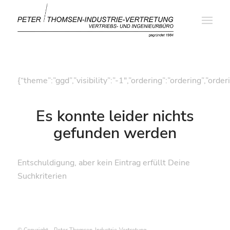
{“theme”:”ggd”,”visibility”:”-1″,”ordering”:”ordering”,
Es konnte leider nichts
gefunden werden
Entschuldigung, aber kein Eintrag erfüllt Deine
Suchkriterien